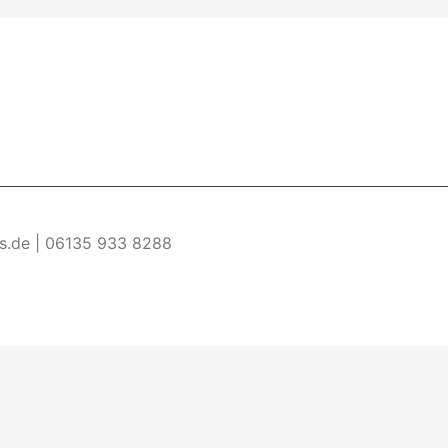
es.de | 06135 933 8288
re Informationen
Akzeptieren
ermöglichen. Wenn du diese Website ohne Änderung der