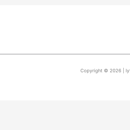
Copyright © 2026
| l
Durch die weitere Nutzung der Seite stimmen Sie der Verwe
Die Cookie-Einstellungen auf dieser Website sind auf "Coo