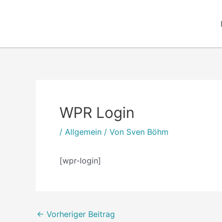
Zum
Inhalt
springen
Post
navigation
WPR Login
/
Allgemein
/ Von
Sven Böhm
[wpr-login]
←
Vorheriger Beitrag