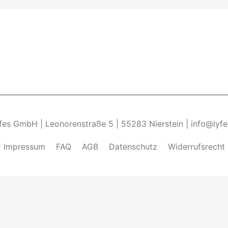
yfes GmbH | Leonorenstraße 5 | 55283 Nierstein | info@lyf
Impressum
FAQ
AGB
Datenschutz
Widerrufsrecht
ndung von Cookies zu.______________________________-
Weite
kies zulassen" eingestellt, um das beste Surferlebnis zu 