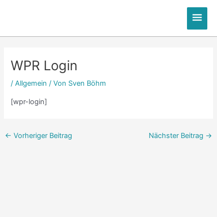
Zum
Hau
Inhalt
springen
Post
navigation
WPR Login
/
Allgemein
/ Von
Sven Böhm
[wpr-login]
←
Vorheriger Beitrag
Nächster Beitrag
→