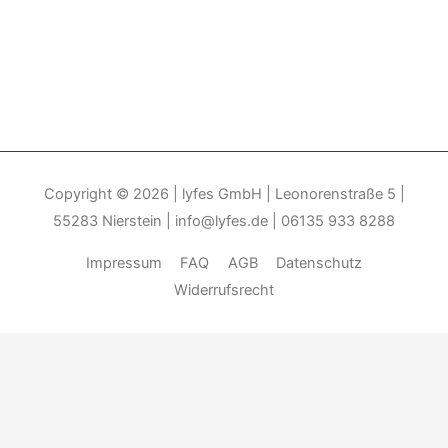
Copyright © 2026
| lyfes GmbH | Leonorenstraße 5 |
55283 Nierstein | info@lyfes.de | 06135 933 8288
Impressum
FAQ
AGB
Datenschutz
Widerrufsrecht
Durch die weitere Nutzung der Seite stimmen Sie der Verwendung
von Cookies zu.______________________________-
Weitere
Informationen
Akzeptieren