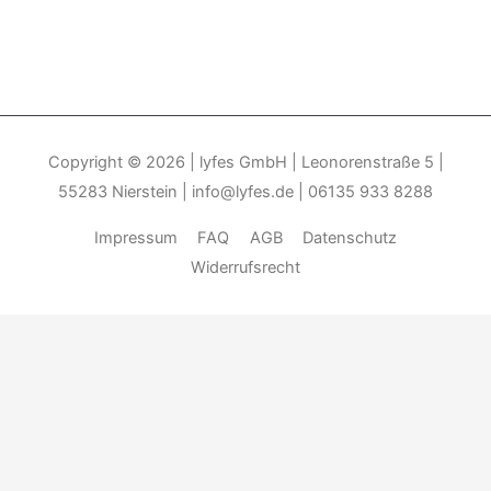
Copyright © 2026
| lyfes GmbH | Leonorenstraße 5 |
55283 Nierstein | info@lyfes.de | 06135 933 8288
Impressum
FAQ
AGB
Datenschutz
Widerrufsrecht
Durch die weitere Nutzung der Seite stimmen Sie der Verwendung
von Cookies zu.______________________________-
Weitere
Informationen
Akzeptieren
Die Cookie-Einstellungen auf dieser Website sind auf "Cookies