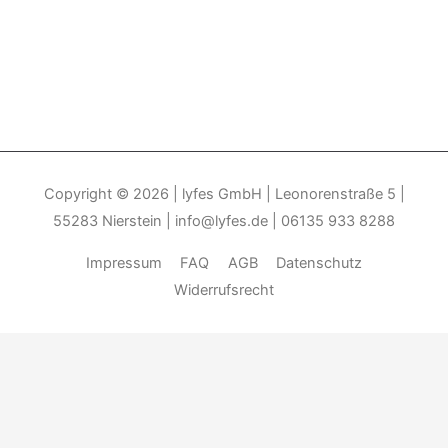
Copyright © 2026
| lyfes GmbH | Leonorenstraße 5 |
55283 Nierstein | info@lyfes.de | 06135 933 8288
Impressum
FAQ
AGB
Datenschutz
Widerrufsrecht
Durch die weitere Nutzung der Seite stimmen Sie der Verwendung
von Cookies zu.______________________________-
Weitere
Informationen
Akzeptieren