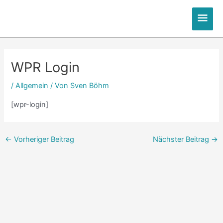
Zum
Hau
Inhalt
springen
Post
navigation
WPR Login
/
Allgemein
/ Von
Sven Böhm
[wpr-login]
←
Vorheriger Beitrag
Nächster Beitrag
→