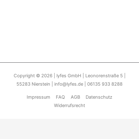
Copyright © 2026
| lyfes GmbH | Leonorenstraße 5 |
55283 Nierstein | info@lyfes.de | 06135 933 8288
Impressum
FAQ
AGB
Datenschutz
Widerrufsrecht
Durch die weitere Nutzung der Seite stimmen Sie der Verwendung
von Cookies zu.______________________________-
Weitere