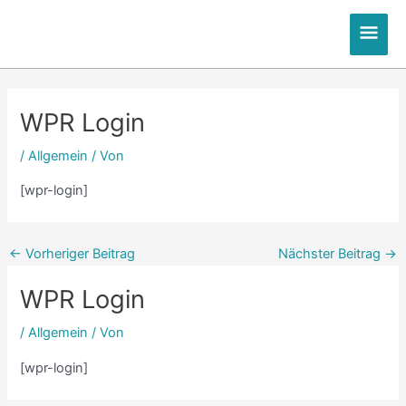
Zum
Hau
Inhalt
springen
Post
Post
Post
Post
Post
Post
Post
Post
Post
Post
Post
navigation
navigation
navigation
navigation
navigation
navigation
navigation
navigation
navigation
navigation
navigation
WPR Login
/
Allgemein
/ Von
[wpr-login]
←
Vorheriger Beitrag
Nächster Beitrag
→
WPR Login
/
Allgemein
/ Von
[wpr-login]