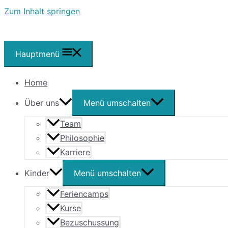
Zum Inhalt springen
Hauptmenü
Home
Über uns
Menü umschalten
Team
Philosophie
Karriere
Kinder
Menü umschalten
Feriencamps
Kurse
Bezuschussung