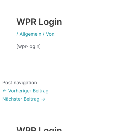
WPR Login
/
Allgemein
/ Von
[wpr-login]
Post navigation
←
Vorheriger Beitrag
Nächster Beitrag
→
WPR Login