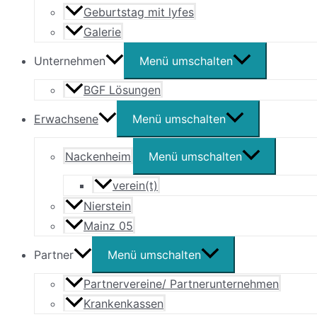
Geburtstag mit lyfes
Galerie
Unternehmen
Menü umschalten
BGF Lösungen
Erwachsene
Menü umschalten
Nackenheim
Menü umschalten
verein(t)
Nierstein
Mainz 05
Partner
Menü umschalten
Partnervereine/ Partnerunternehmen
Krankenkassen