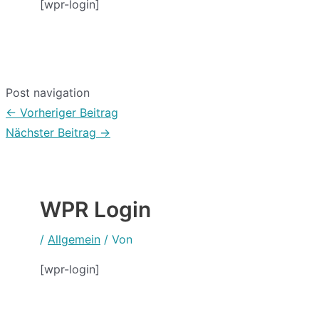
[wpr-login]
Post navigation
←
Vorheriger Beitrag
Nächster Beitrag
→
WPR Login
/
Allgemein
/ Von
[wpr-login]