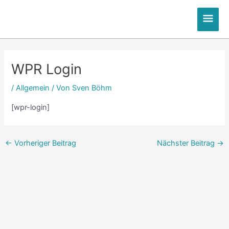
Zum
Hau
Inhalt
springen
Post
navigation
WPR Login
/
Allgemein
/ Von
Sven Böhm
[wpr-login]
←
Vorheriger Beitrag
Nächster Beitrag
→