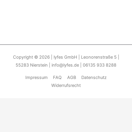
Copyright © 2026
| lyfes GmbH | Leonorenstraße 5 |
55283 Nierstein | info@lyfes.de | 06135 933 8288
Impressum
FAQ
AGB
Datenschutz
Widerrufsrecht
Durch die weitere Nutzung der Seite stimmen Sie der Verwendung
von Cookies zu.______________________________-
Weitere
Informationen
Akzeptieren