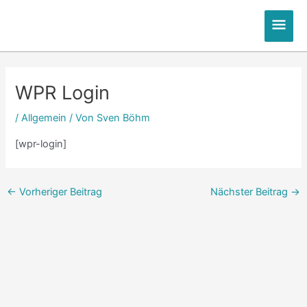
Zum
Hau
Inhalt
springen
Post
navigation
WPR Login
/
Allgemein
/ Von
Sven Böhm
[wpr-login]
←
Vorheriger Beitrag
Nächster Beitrag
→