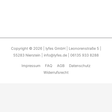
Copyright © 2026
| lyfes GmbH | Leonorenstraße 5 |
55283 Nierstein | info@lyfes.de | 06135 933 8288
Impressum
FAQ
AGB
Datenschutz
Widerrufsrecht
Durch die weitere Nutzung der Seite stimmen Sie der Verwendung
von Cookies zu.______________________________-
Weitere
Informationen
Akzeptieren