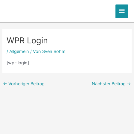
Zum
Hau
Inhalt
springen
Post
navigation
WPR Login
/
Allgemein
/ Von
Sven Böhm
[wpr-login]
←
Vorheriger Beitrag
Nächster Beitrag
→