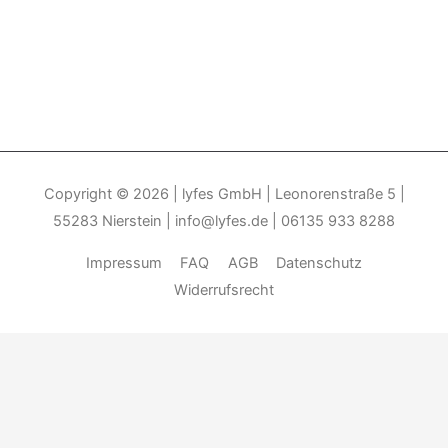
Copyright © 2026
| lyfes GmbH | Leonorenstraße 5 |
55283 Nierstein | info@lyfes.de | 06135 933 8288
Impressum
FAQ
AGB
Datenschutz
Widerrufsrecht
Durch die weitere Nutzung der Seite stimmen Sie der Verwendung
von Cookies zu.______________________________-
Weitere
Informationen
Akzeptieren