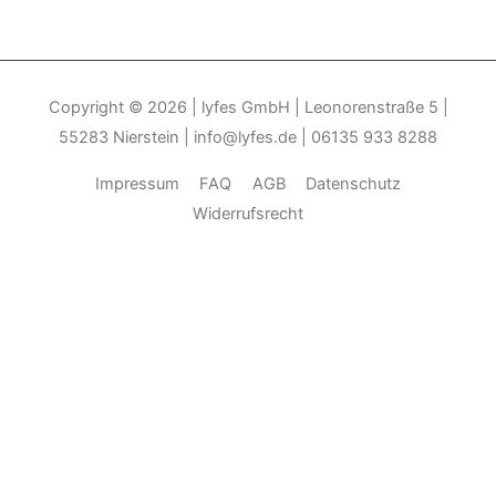
Copyright © 2026
| lyfes GmbH | Leonorenstraße 5 |
55283 Nierstein | info@lyfes.de | 06135 933 8288
Impressum
FAQ
AGB
Datenschutz
Widerrufsrecht
Durch die weitere Nutzung der Seite stimmen Sie der Verwendung
von Cookies zu.______________________________-
Weitere
Informationen
Akzeptieren
Die Cookie-Einstellungen auf dieser Website sind auf "Cookies
zulassen" eingestellt, um das beste Surferlebnis zu ermöglichen.
Wenn du diese Website ohne Änderung der Cookie-Einstellungen