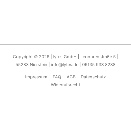
Copyright © 2026
| lyfes GmbH | Leonorenstraße 5 |
55283 Nierstein | info@lyfes.de | 06135 933 8288
Impressum
FAQ
AGB
Datenschutz
Widerrufsrecht
Durch die weitere Nutzung der Seite stimmen Sie der Verwendung
von Cookies zu.______________________________-
Weitere
Informationen
Akzeptieren