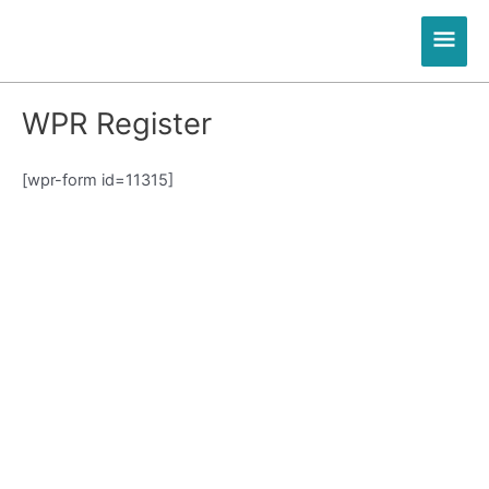
Zum
Hau
Inhalt
springen
WPR Register
[wpr-form id=11315]