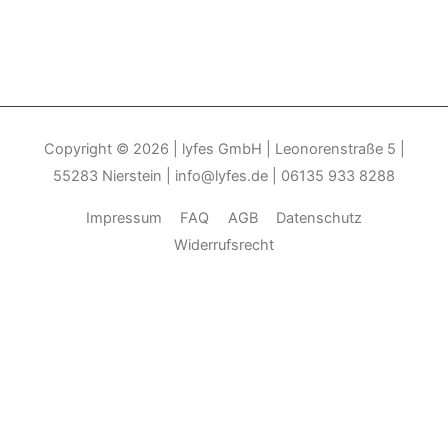
Copyright © 2026
| lyfes GmbH | Leonorenstraße 5 |
55283 Nierstein | info@lyfes.de | 06135 933 8288
Impressum
FAQ
AGB
Datenschutz
Widerrufsrecht
Durch die weitere Nutzung der Seite stimmen Sie der Verwendung
von Cookies zu.______________________________-
Weitere
Informationen
Akzeptieren
Die Cookie-Einstellungen auf dieser Website sind auf "Cookies