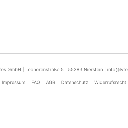
yfes GmbH | Leonorenstraße 5 | 55283 Nierstein | info@lyf
Impressum
FAQ
AGB
Datenschutz
Widerrufsrecht
ndung von Cookies zu.______________________________-
Weite
kies zulassen" eingestellt, um das beste Surferlebnis zu 