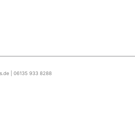
es.de | 06135 933 8288
re Informationen
Akzeptieren
ermöglichen. Wenn du diese Website ohne Änderung der