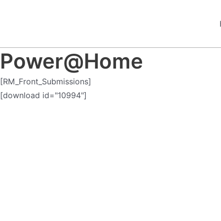
Zum
Inhalt
springen
Power@Home
[RM_Front_Submissions]
[download id="10994"]