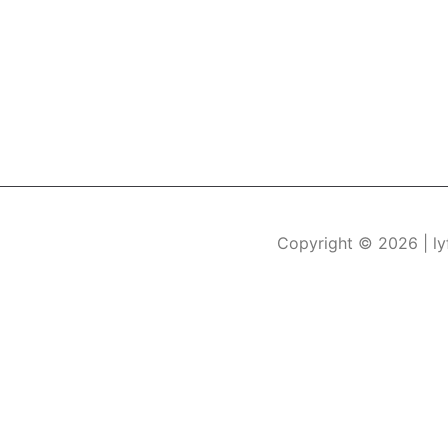
Copyright © 2026
| l
Durch die weitere Nutzung der Seite stimmen Sie der Verwe
Die Cookie-Einstellungen auf dieser Website sind auf "Coo