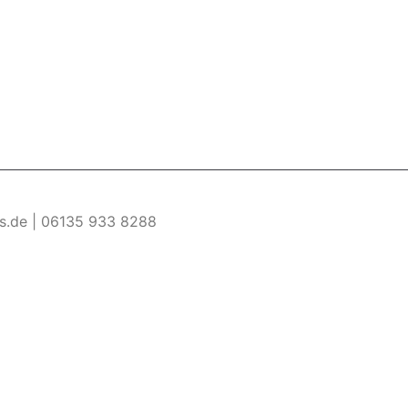
es.de | 06135 933 8288
re Informationen
Akzeptieren
ermöglichen. Wenn du diese Website ohne Änderung der