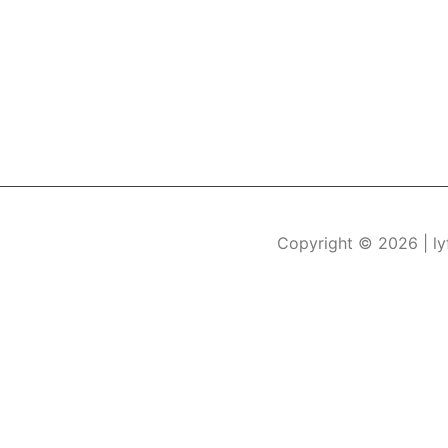
Copyright © 2026
| l
Durch die weitere Nutzung der Seite stimmen Sie der Verwe
Die Cookie-Einstellungen auf dieser Website sind auf "Coo