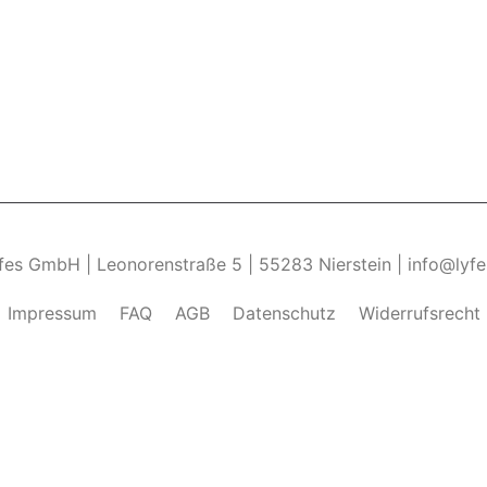
yfes GmbH | Leonorenstraße 5 | 55283 Nierstein | info@lyf
Impressum
FAQ
AGB
Datenschutz
Widerrufsrecht
ndung von Cookies zu.______________________________-
Weite
kies zulassen" eingestellt, um das beste Surferlebnis zu 