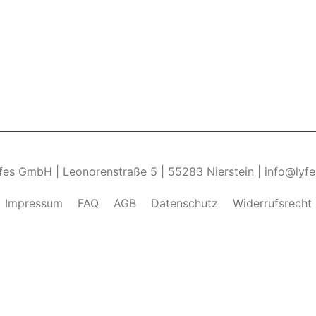
yfes GmbH | Leonorenstraße 5 | 55283 Nierstein | info@lyf
Impressum
FAQ
AGB
Datenschutz
Widerrufsrecht
ndung von Cookies zu.______________________________-
Weite
kies zulassen" eingestellt, um das beste Surferlebnis zu 