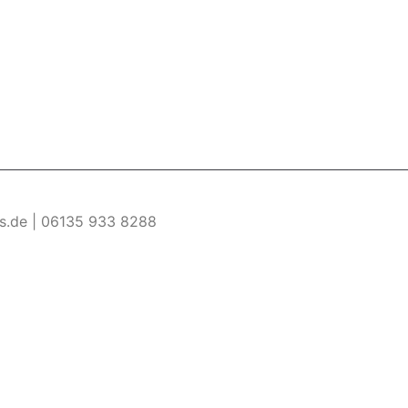
es.de | 06135 933 8288
re Informationen
Akzeptieren
ermöglichen. Wenn du diese Website ohne Änderung der