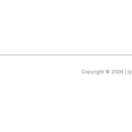
Copyright © 2026
| l
Durch die weitere Nutzung der Seite stimmen Sie der Verwe
Die Cookie-Einstellungen auf dieser Website sind auf "Coo