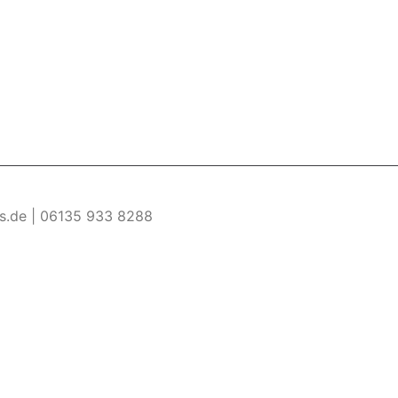
es.de | 06135 933 8288
re Informationen
Akzeptieren
ermöglichen. Wenn du diese Website ohne Änderung der