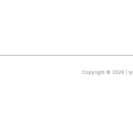
Copyright © 2026
| l
Durch die weitere Nutzung der Seite stimmen Sie der Verwe
Die Cookie-Einstellungen auf dieser Website sind auf "Coo