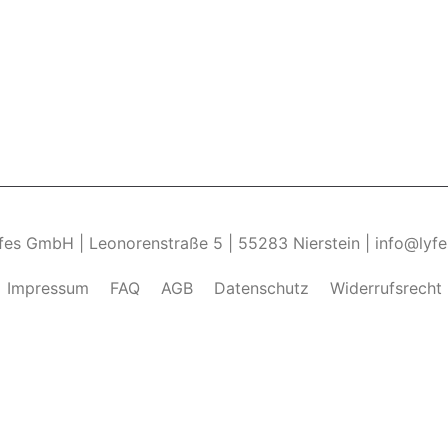
yfes GmbH | Leonorenstraße 5 | 55283 Nierstein | info@lyf
Impressum
FAQ
AGB
Datenschutz
Widerrufsrecht
ndung von Cookies zu.______________________________-
Weite
kies zulassen" eingestellt, um das beste Surferlebnis zu 