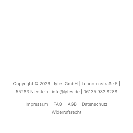
Copyright © 2026
| lyfes GmbH | Leonorenstraße 5 |
55283 Nierstein | info@lyfes.de | 06135 933 8288
Impressum
FAQ
AGB
Datenschutz
Widerrufsrecht
Durch die weitere Nutzung der Seite stimmen Sie der Verwendung