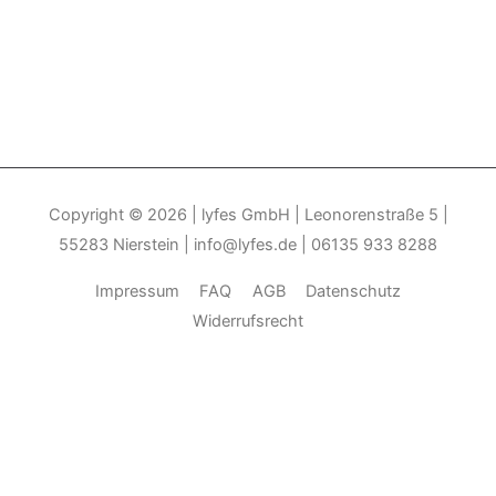
Copyright © 2026
| lyfes GmbH | Leonorenstraße 5 |
55283 Nierstein | info@lyfes.de | 06135 933 8288
Impressum
FAQ
AGB
Datenschutz
Widerrufsrecht
Durch die weitere Nutzung der Seite stimmen Sie der Verwendung
von Cookies zu.______________________________-
Weitere
Informationen
Akzeptieren