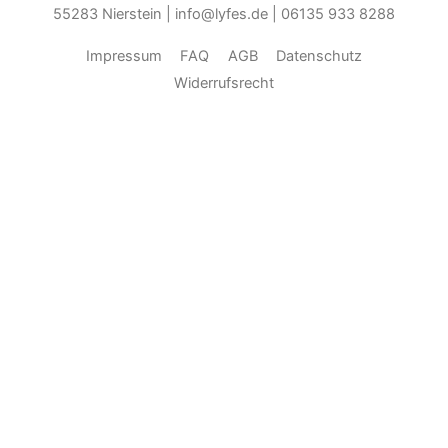
55283 Nierstein | info@lyfes.de | 06135 933 8288
Impressum
FAQ
AGB
Datenschutz
Widerrufsrecht
Durch die weitere Nutzung der Seite stimmen Sie der Verwendung
von Cookies zu.______________________________-
Weitere
Informationen
Akzeptieren
Die Cookie-Einstellungen auf dieser Website sind auf "Cookies
zulassen" eingestellt, um das beste Surferlebnis zu ermöglichen.
Wenn du diese Website ohne Änderung der Cookie-Einstellungen
verwendest oder auf "Akzeptieren" klickst, erklärst du sich damit
einverstanden. ...
Schließen