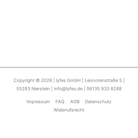
Copyright © 2026
| lyfes GmbH | Leonorenstraße 5 |
55283 Nierstein | info@lyfes.de | 06135 933 8288
Impressum
FAQ
AGB
Datenschutz
Widerrufsrecht
Durch die weitere Nutzung der Seite stimmen Sie der Verwendung
von Cookies zu.______________________________-
Weitere