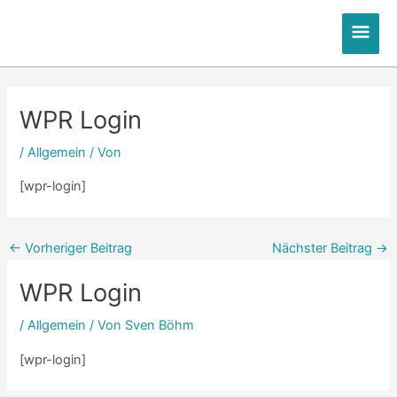
Zum
Hau
Inhalt
springen
Post
Post
Post
Post
navigation
navigation
navigation
navigation
WPR Login
/
Allgemein
/ Von
[wpr-login]
←
Vorheriger Beitrag
Nächster Beitrag
→
WPR Login
/
Allgemein
/ Von
Sven Böhm
[wpr-login]