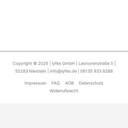
Copyright © 2026
| lyfes GmbH | Leonorenstraße 5 |
55283 Nierstein | info@lyfes.de | 06135 933 8288
Impressum
FAQ
AGB
Datenschutz
Widerrufsrecht
Durch die weitere Nutzung der Seite stimmen Sie der Verwendung
von Cookies zu.______________________________-
Weitere
Informationen
Akzeptieren