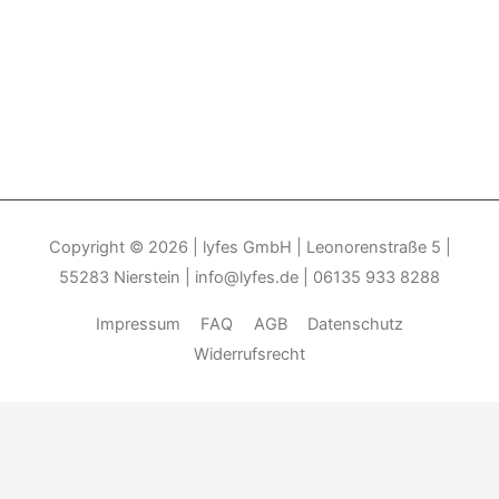
Copyright © 2026
| lyfes GmbH | Leonorenstraße 5 |
55283 Nierstein | info@lyfes.de | 06135 933 8288
Impressum
FAQ
AGB
Datenschutz
Widerrufsrecht
Durch die weitere Nutzung der Seite stimmen Sie der Verwendung
von Cookies zu.______________________________-
Weitere
Informationen
Akzeptieren