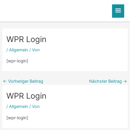
Zum
Hau
Inhalt
springen
Post
Post
Post
Post
navigation
navigation
navigation
navigation
WPR Login
/
Allgemein
/ Von
[wpr-login]
←
Vorheriger Beitrag
Nächster Beitrag
→
WPR Login
/
Allgemein
/ Von
[wpr-login]