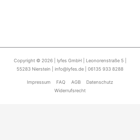
Copyright © 2026
| lyfes GmbH | Leonorenstraße 5 |
55283 Nierstein | info@lyfes.de | 06135 933 8288
Impressum
FAQ
AGB
Datenschutz
Widerrufsrecht
Durch die weitere Nutzung der Seite stimmen Sie der Verwendung
von Cookies zu.______________________________-
Weitere
Informationen
Akzeptieren