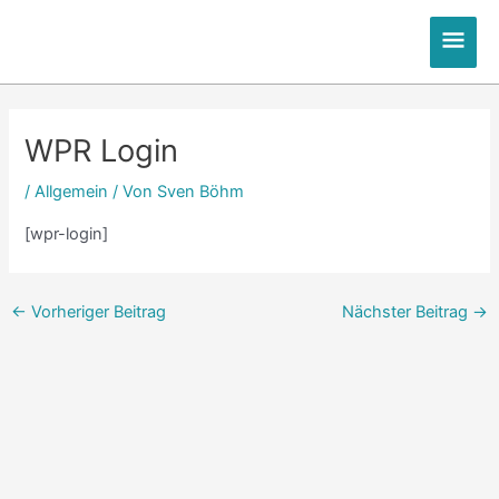
Zum
Hau
Inhalt
springen
Post
navigation
WPR Login
/
Allgemein
/ Von
Sven Böhm
[wpr-login]
←
Vorheriger Beitrag
Nächster Beitrag
→