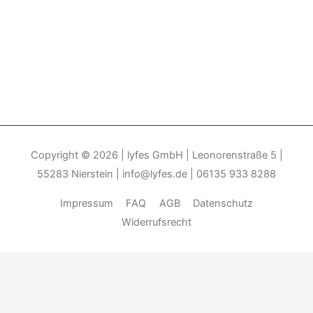
Copyright © 2026
| lyfes GmbH | Leonorenstraße 5 |
55283 Nierstein | info@lyfes.de | 06135 933 8288
Impressum
FAQ
AGB
Datenschutz
Widerrufsrecht
Durch die weitere Nutzung der Seite stimmen Sie der Verwendung
von Cookies zu.______________________________-
Weitere
Informationen
Akzeptieren