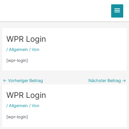
Zum
Hau
Inhalt
springen
Post
Post
Post
Post
navigation
navigation
navigation
navigation
WPR Login
/
Allgemein
/ Von
[wpr-login]
←
Vorheriger Beitrag
Nächster Beitrag
→
WPR Login
/
Allgemein
/ Von
[wpr-login]