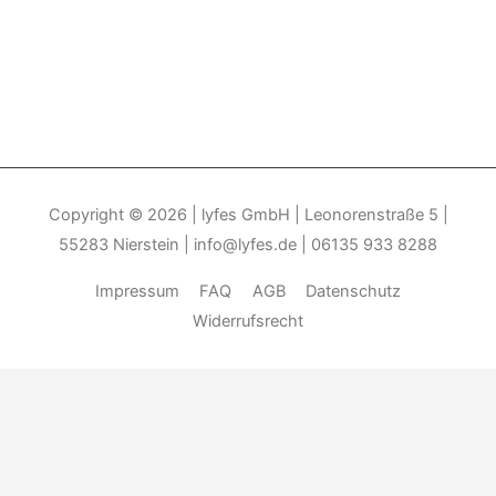
Copyright © 2026
| lyfes GmbH | Leonorenstraße 5 |
55283 Nierstein | info@lyfes.de | 06135 933 8288
Impressum
FAQ
AGB
Datenschutz
Widerrufsrecht
Durch die weitere Nutzung der Seite stimmen Sie der Verwendung
von Cookies zu.______________________________-
Weitere
Informationen
Akzeptieren