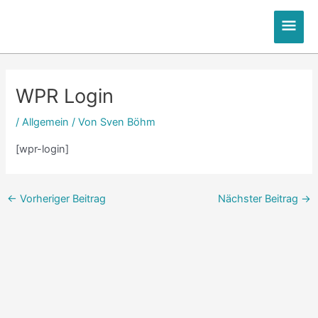
Zum
Hau
Inhalt
springen
Post
navigation
WPR Login
/
Allgemein
/ Von
Sven Böhm
[wpr-login]
←
Vorheriger Beitrag
Nächster Beitrag
→