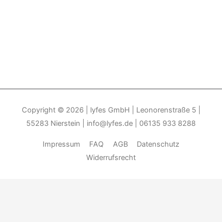
Copyright © 2026
| lyfes GmbH | Leonorenstraße 5 |
55283 Nierstein | info@lyfes.de | 06135 933 8288
Impressum
FAQ
AGB
Datenschutz
Widerrufsrecht
Durch die weitere Nutzung der Seite stimmen Sie der Verwendung
von Cookies zu.______________________________-
Weitere
Informationen
Akzeptieren