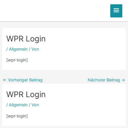
Zum
Hau
Inhalt
springen
Post
Post
Post
Post
navigation
navigation
navigation
navigation
WPR Login
/
Allgemein
/ Von
[wpr-login]
←
Vorheriger Beitrag
Nächster Beitrag
→
WPR Login
/
Allgemein
/ Von
[wpr-login]