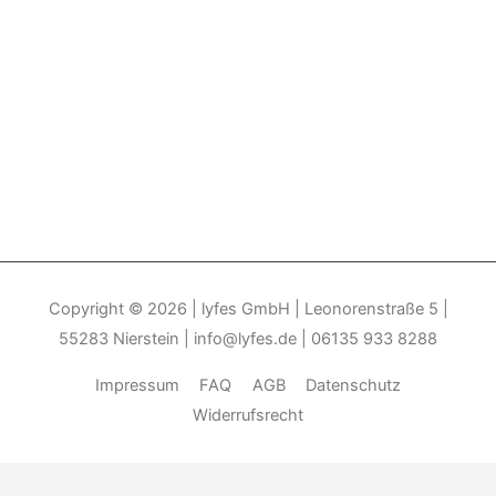
Copyright © 2026
| lyfes GmbH | Leonorenstraße 5 |
55283 Nierstein | info@lyfes.de | 06135 933 8288
Impressum
FAQ
AGB
Datenschutz
Widerrufsrecht
Durch die weitere Nutzung der Seite stimmen Sie der Verwendung