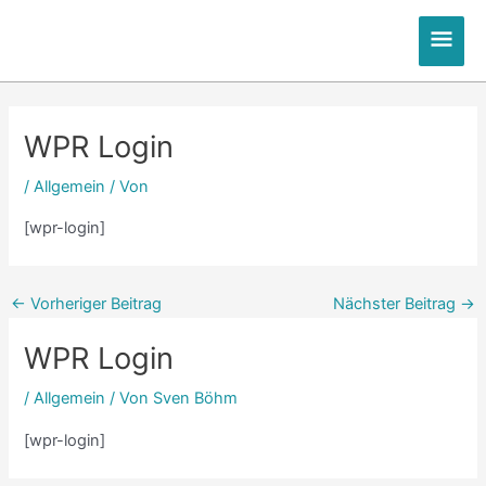
Zum
Hau
Inhalt
springen
Post
Post
navigation
navigation
WPR Login
/
Allgemein
/ Von
[wpr-login]
←
Vorheriger Beitrag
Nächster Beitrag
→
WPR Login
/
Allgemein
/ Von
Sven Böhm
[wpr-login]