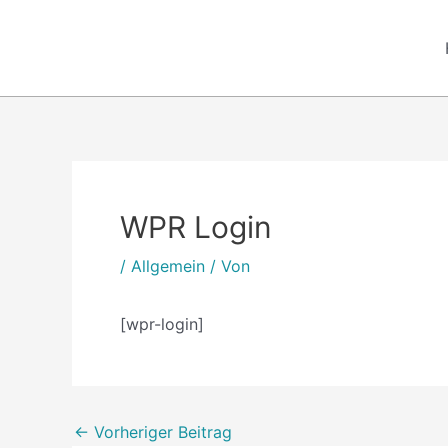
Zum
Inhalt
springen
Post
Post
navigation
navigation
WPR Login
/
Allgemein
/ Von
[wpr-login]
←
Vorheriger Beitrag