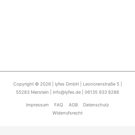
Copyright © 2026
| lyfes GmbH | Leonorenstraße 5 |
55283 Nierstein | info@lyfes.de | 06135 933 8288
Impressum
FAQ
AGB
Datenschutz
Widerrufsrecht
Durch die weitere Nutzung der Seite stimmen Sie der Verwendung