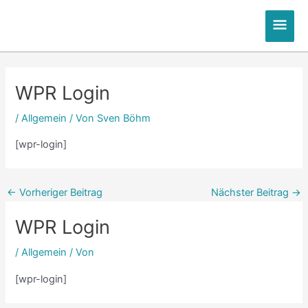
Zum
Hau
Inhalt
springen
Post
Post
navigation
navigation
WPR Login
/
Allgemein
/ Von
Sven Böhm
[wpr-login]
←
Vorheriger Beitrag
Nächster Beitrag
→
WPR Login
/
Allgemein
/ Von
[wpr-login]