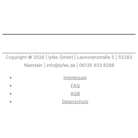
Copyright © 2026
| lyfes GmbH | Leonorenstraße 5 | 55283
Nierstein | info@lyfes.de | 06135 933 8288
Impressum
FAQ
AGB
Datenschutz
Widerrufsrecht
Durch die weitere Nutzung der Seite stimmen Sie der
Verwendung von Cookies zu.______________________________-