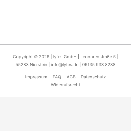
Copyright © 2026
| lyfes GmbH | Leonorenstraße 5 |
55283 Nierstein | info@lyfes.de | 06135 933 8288
Impressum
FAQ
AGB
Datenschutz
Widerrufsrecht
Durch die weitere Nutzung der Seite stimmen Sie der Verwendung
von Cookies zu.______________________________-
Weitere
Informationen
Akzeptieren