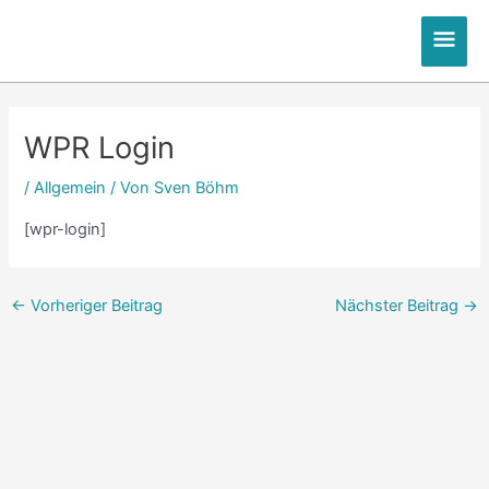
Zum
Hau
Inhalt
springen
Post
navigation
WPR Login
/
Allgemein
/ Von
Sven Böhm
[wpr-login]
←
Vorheriger Beitrag
Nächster Beitrag
→