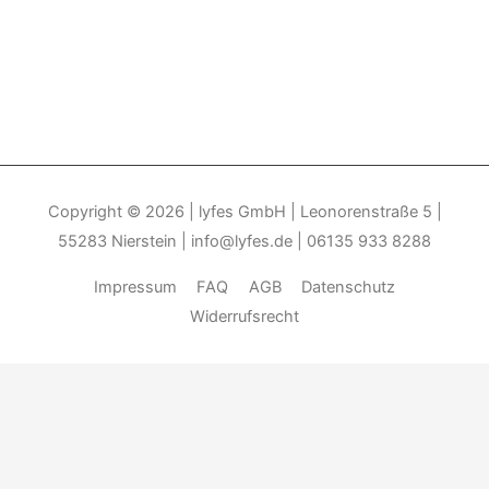
Copyright © 2026
| lyfes GmbH | Leonorenstraße 5 |
55283 Nierstein | info@lyfes.de | 06135 933 8288
Impressum
FAQ
AGB
Datenschutz
Widerrufsrecht
Durch die weitere Nutzung der Seite stimmen Sie der Verwendung
von Cookies zu.______________________________-
Weitere
Informationen
Akzeptieren