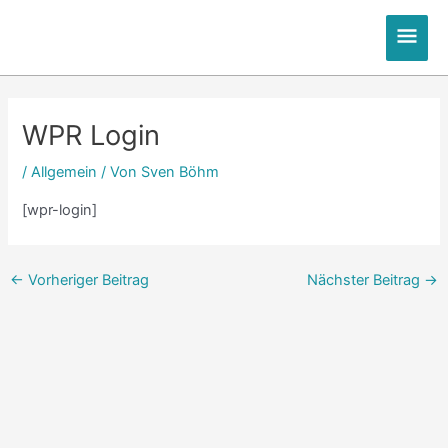
Zum
Hau
Inhalt
springen
Post
navigation
WPR Login
/
Allgemein
/ Von
Sven Böhm
[wpr-login]
←
Vorheriger Beitrag
Nächster Beitrag
→