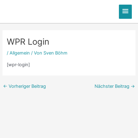
Zum
Hau
Inhalt
springen
Post
navigation
WPR Login
/
Allgemein
/ Von
Sven Böhm
[wpr-login]
←
Vorheriger Beitrag
Nächster Beitrag
→