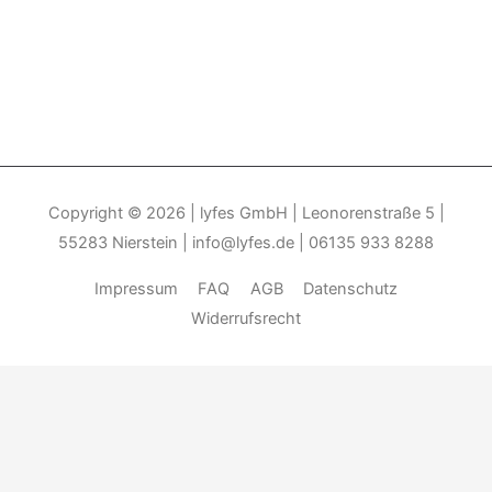
Copyright © 2026
| lyfes GmbH | Leonorenstraße 5 |
55283 Nierstein | info@lyfes.de | 06135 933 8288
Impressum
FAQ
AGB
Datenschutz
Widerrufsrecht
Durch die weitere Nutzung der Seite stimmen Sie der Verwendung
von Cookies zu.______________________________-
Weitere
Informationen
Akzeptieren