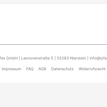
yfes GmbH | Leonorenstraße 5 | 55283 Nierstein | info@lyf
Impressum
FAQ
AGB
Datenschutz
Widerrufsrecht
ndung von Cookies zu.______________________________-
Weite
kies zulassen" eingestellt, um das beste Surferlebnis zu 