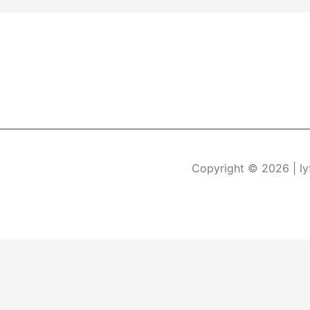
Copyright © 2026
| l
Durch die weitere Nutzung der Seite stimmen Sie der Verwe
Die Cookie-Einstellungen auf dieser Website sind auf "Coo