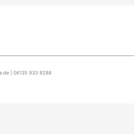
es.de | 06135 933 8288
re Informationen
Akzeptieren
ermöglichen. Wenn du diese Website ohne Änderung der