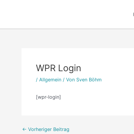
Zum
Inhalt
springen
Post
navigation
WPR Login
/
Allgemein
/ Von
Sven Böhm
[wpr-login]
←
Vorheriger Beitrag