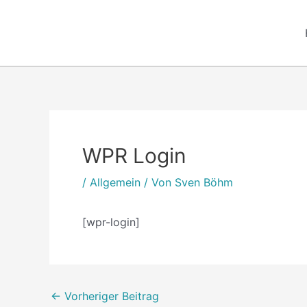
Zum
Inhalt
springen
Post
navigation
WPR Login
/
Allgemein
/ Von
Sven Böhm
[wpr-login]
←
Vorheriger Beitrag