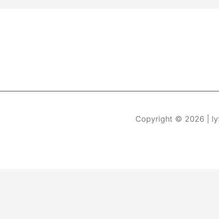
Copyright © 2026
| l
Durch die weitere Nutzung der Seite stimmen Sie der Verwe
Die Cookie-Einstellungen auf dieser Website sind auf "Coo