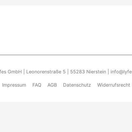
yfes GmbH | Leonorenstraße 5 | 55283 Nierstein | info@lyf
Impressum
FAQ
AGB
Datenschutz
Widerrufsrecht
ndung von Cookies zu.______________________________-
Weite
kies zulassen" eingestellt, um das beste Surferlebnis zu 