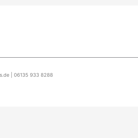
es.de | 06135 933 8288
re Informationen
Akzeptieren
ermöglichen. Wenn du diese Website ohne Änderung der