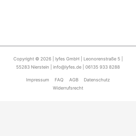
Copyright © 2026
| lyfes GmbH | Leonorenstraße 5 |
55283 Nierstein | info@lyfes.de | 06135 933 8288
Impressum
FAQ
AGB
Datenschutz
Widerrufsrecht
Durch die weitere Nutzung der Seite stimmen Sie der Verwendung
von Cookies zu.______________________________-
Weitere
Informationen
Akzeptieren