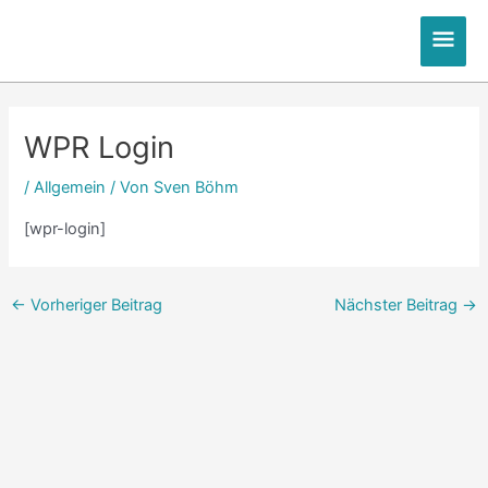
Zum
Hau
Inhalt
springen
Post
navigation
WPR Login
/
Allgemein
/ Von
Sven Böhm
[wpr-login]
←
Vorheriger Beitrag
Nächster Beitrag
→