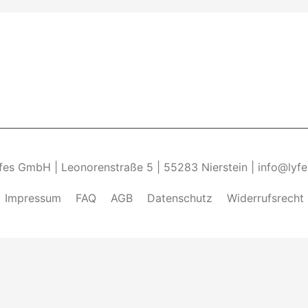
yfes GmbH | Leonorenstraße 5 | 55283 Nierstein | info@lyf
Impressum
FAQ
AGB
Datenschutz
Widerrufsrecht
ndung von Cookies zu.______________________________-
Weite
kies zulassen" eingestellt, um das beste Surferlebnis zu 