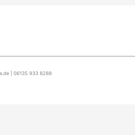
es.de | 06135 933 8288
re Informationen
Akzeptieren
ermöglichen. Wenn du diese Website ohne Änderung der