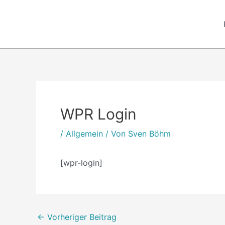
Zum
Inhalt
springen
Post
navigation
WPR Login
/
Allgemein
/ Von
Sven Böhm
[wpr-login]
←
Vorheriger Beitrag