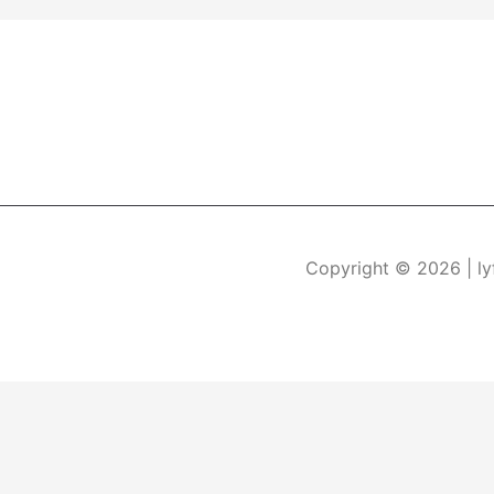
Copyright © 2026
| l
Durch die weitere Nutzung der Seite stimmen Sie der Verwe
Die Cookie-Einstellungen auf dieser Website sind auf "Coo