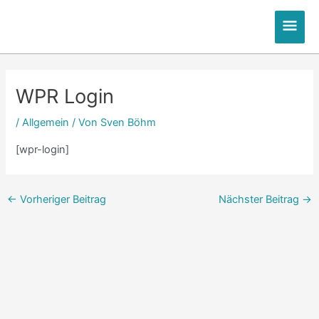
Zum
Hau
Inhalt
springen
Post
navigation
WPR Login
/
Allgemein
/ Von
Sven Böhm
[wpr-login]
←
Vorheriger Beitrag
Nächster Beitrag
→