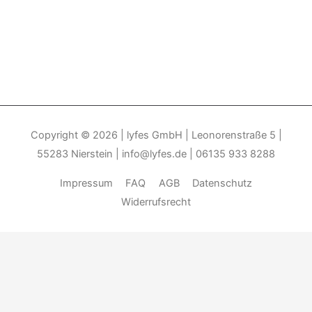
Copyright © 2026
| lyfes GmbH | Leonorenstraße 5 |
55283 Nierstein | info@lyfes.de | 06135 933 8288
Impressum
FAQ
AGB
Datenschutz
Widerrufsrecht
Durch die weitere Nutzung der Seite stimmen Sie der Verwendung
von Cookies zu.______________________________-
Weitere
Informationen
Akzeptieren