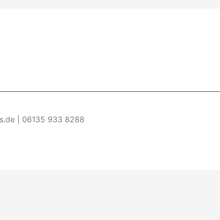
es.de | 06135 933 8288
re Informationen
Akzeptieren
ermöglichen. Wenn du diese Website ohne Änderung der