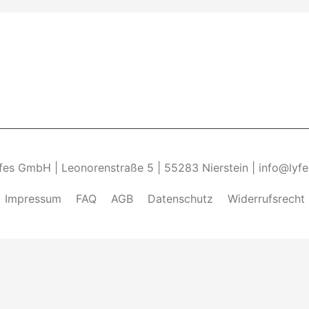
yfes GmbH | Leonorenstraße 5 | 55283 Nierstein | info@lyf
Impressum
FAQ
AGB
Datenschutz
Widerrufsrecht
ndung von Cookies zu.______________________________-
Weite
kies zulassen" eingestellt, um das beste Surferlebnis zu 