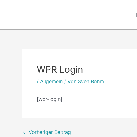
Zum
Inhalt
springen
Post
navigation
WPR Login
/
Allgemein
/ Von
Sven Böhm
[wpr-login]
←
Vorheriger Beitrag