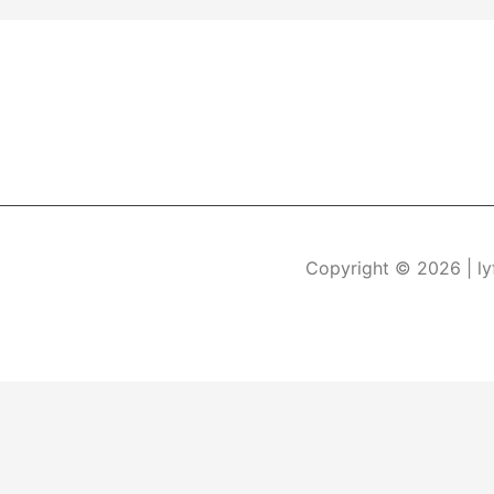
Copyright © 2026
| l
Durch die weitere Nutzung der Seite stimmen Sie der Verwe
Die Cookie-Einstellungen auf dieser Website sind auf "Coo