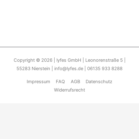
Copyright © 2026
| lyfes GmbH | Leonorenstraße 5 |
55283 Nierstein | info@lyfes.de | 06135 933 8288
Impressum
FAQ
AGB
Datenschutz
Widerrufsrecht
Durch die weitere Nutzung der Seite stimmen Sie der Verwendung
von Cookies zu.______________________________-
Weitere
Informationen
Akzeptieren