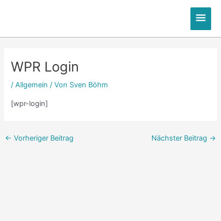
Zum
Hau
Inhalt
springen
Post
navigation
WPR Login
/
Allgemein
/ Von
Sven Böhm
[wpr-login]
←
Vorheriger Beitrag
Nächster Beitrag
→