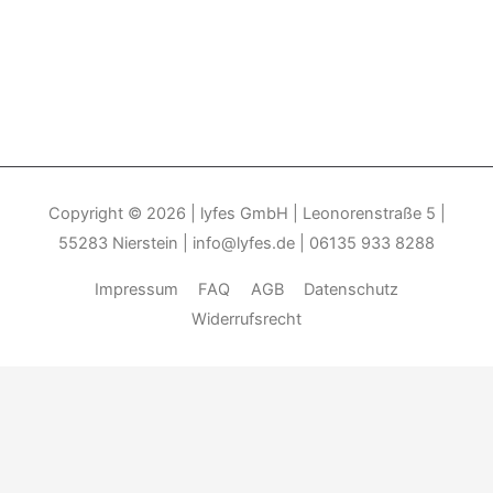
Copyright © 2026
| lyfes GmbH | Leonorenstraße 5 |
55283 Nierstein | info@lyfes.de | 06135 933 8288
Impressum
FAQ
AGB
Datenschutz
Widerrufsrecht
Durch die weitere Nutzung der Seite stimmen Sie der Verwendung
von Cookies zu.______________________________-
Weitere
Informationen
Akzeptieren