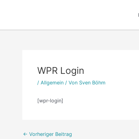
Zum
Inhalt
springen
Post
navigation
WPR Login
/
Allgemein
/ Von
Sven Böhm
[wpr-login]
←
Vorheriger Beitrag