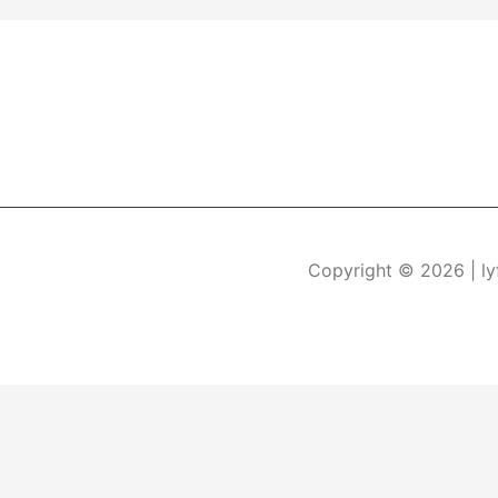
Copyright © 2026
| l
Durch die weitere Nutzung der Seite stimmen Sie der Verwe
Die Cookie-Einstellungen auf dieser Website sind auf "Coo