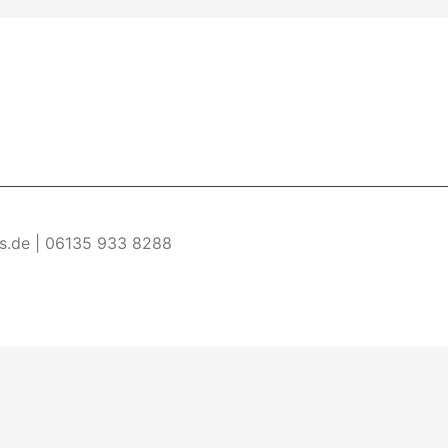
es.de | 06135 933 8288
re Informationen
Akzeptieren
ermöglichen. Wenn du diese Website ohne Änderung der