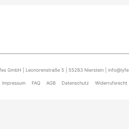
yfes GmbH | Leonorenstraße 5 | 55283 Nierstein | info@lyf
Impressum
FAQ
AGB
Datenschutz
Widerrufsrecht
ndung von Cookies zu.______________________________-
Weite
kies zulassen" eingestellt, um das beste Surferlebnis zu 