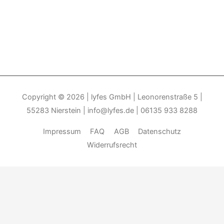
Copyright © 2026
| lyfes GmbH | Leonorenstraße 5 |
55283 Nierstein | info@lyfes.de | 06135 933 8288
Impressum
FAQ
AGB
Datenschutz
Widerrufsrecht
Durch die weitere Nutzung der Seite stimmen Sie der Verwendung
von Cookies zu.______________________________-
Weitere
Informationen
Akzeptieren