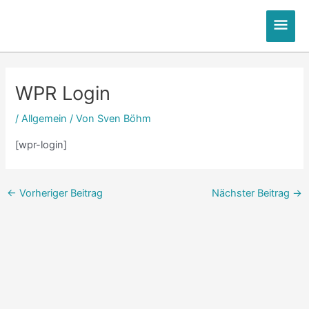
Zum
Hau
Inhalt
springen
Post
navigation
WPR Login
/
Allgemein
/ Von
Sven Böhm
[wpr-login]
←
Vorheriger Beitrag
Nächster Beitrag
→