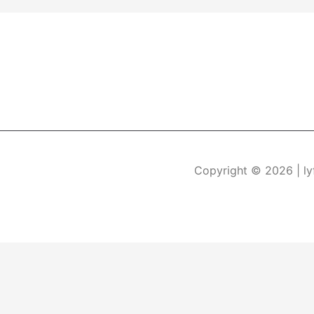
Copyright © 2026
| l
Durch die weitere Nutzung der Seite stimmen Sie der Verwe
Die Cookie-Einstellungen auf dieser Website sind auf "Coo