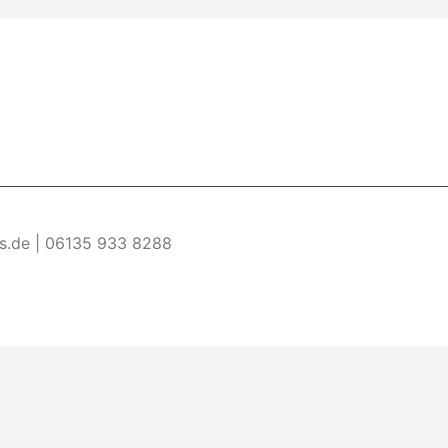
es.de | 06135 933 8288
re Informationen
Akzeptieren
ermöglichen. Wenn du diese Website ohne Änderung der