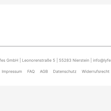
yfes GmbH | Leonorenstraße 5 | 55283 Nierstein | info@lyf
Impressum
FAQ
AGB
Datenschutz
Widerrufsrecht
ndung von Cookies zu.______________________________-
Weite
kies zulassen" eingestellt, um das beste Surferlebnis zu 