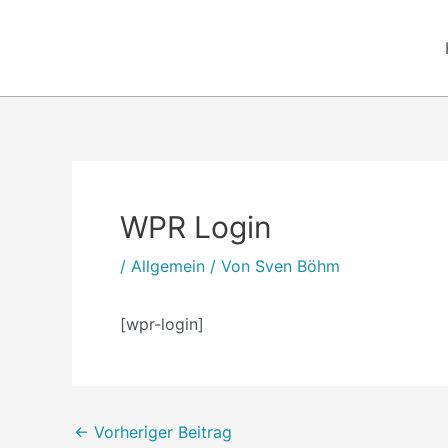
Zum
Inhalt
springen
Post
navigation
WPR Login
/
Allgemein
/ Von
Sven Böhm
[wpr-login]
←
Vorheriger Beitrag