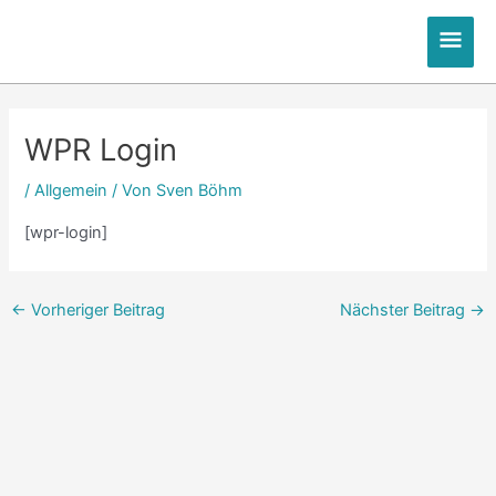
Zum
Hau
Inhalt
springen
Post
navigation
WPR Login
/
Allgemein
/ Von
Sven Böhm
[wpr-login]
←
Vorheriger Beitrag
Nächster Beitrag
→