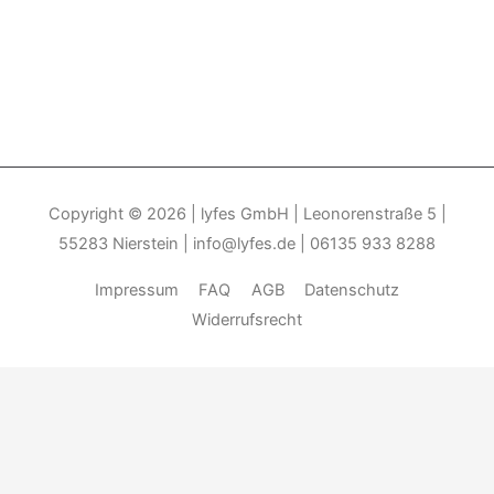
Copyright © 2026
| lyfes GmbH | Leonorenstraße 5 |
55283 Nierstein | info@lyfes.de | 06135 933 8288
Impressum
FAQ
AGB
Datenschutz
Widerrufsrecht
Durch die weitere Nutzung der Seite stimmen Sie der Verwendung
von Cookies zu.______________________________-
Weitere
Informationen
Akzeptieren