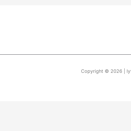
Copyright © 2026
| l
Durch die weitere Nutzung der Seite stimmen Sie der Verwe
Die Cookie-Einstellungen auf dieser Website sind auf "Coo