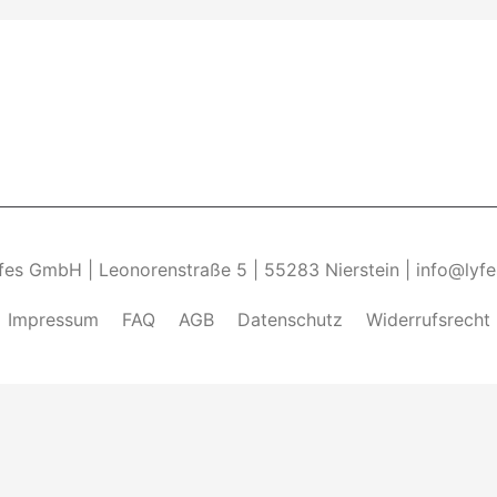
yfes GmbH | Leonorenstraße 5 | 55283 Nierstein | info@lyf
Impressum
FAQ
AGB
Datenschutz
Widerrufsrecht
ndung von Cookies zu.______________________________-
Weite
kies zulassen" eingestellt, um das beste Surferlebnis zu 