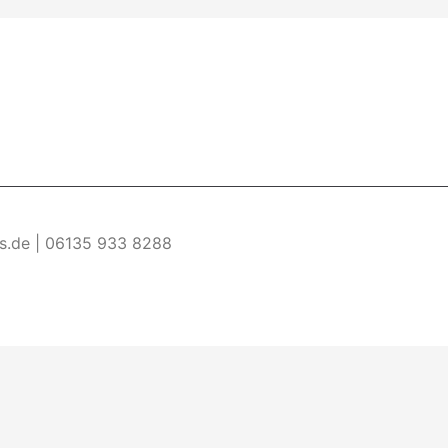
es.de | 06135 933 8288
re Informationen
Akzeptieren
ermöglichen. Wenn du diese Website ohne Änderung der