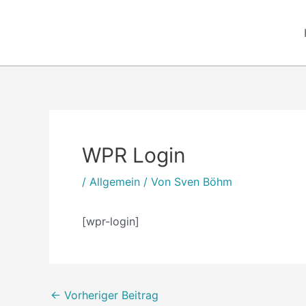
Zum
Inhalt
springen
Post
navigation
WPR Login
/
Allgemein
/ Von
Sven Böhm
[wpr-login]
←
Vorheriger Beitrag