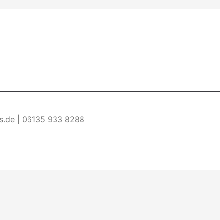
es.de | 06135 933 8288
re Informationen
Akzeptieren
ermöglichen. Wenn du diese Website ohne Änderung der