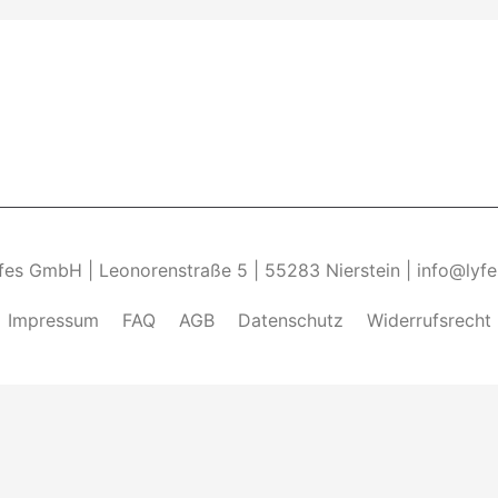
yfes GmbH | Leonorenstraße 5 | 55283 Nierstein | info@lyf
Impressum
FAQ
AGB
Datenschutz
Widerrufsrecht
ndung von Cookies zu.______________________________-
Weite
kies zulassen" eingestellt, um das beste Surferlebnis zu 