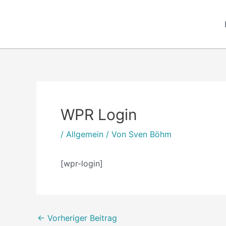
Zum
Inhalt
springen
Post
navigation
WPR Login
/
Allgemein
/ Von
Sven Böhm
[wpr-login]
←
Vorheriger Beitrag