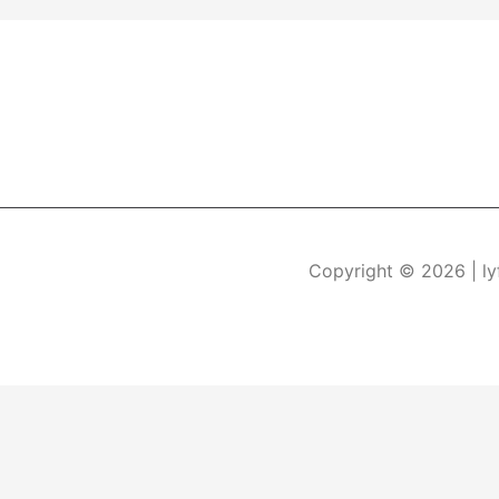
Copyright © 2026
| l
Durch die weitere Nutzung der Seite stimmen Sie der Verwe
Die Cookie-Einstellungen auf dieser Website sind auf "Coo