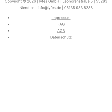
Copyright © 2026
| lyfes GmbH | Leonorenstraße 5 | 55283
Nierstein | info@lyfes.de | 06135 933 8288
Impressum
FAQ
AGB
Datenschutz
Widerrufsrecht
Durch die weitere Nutzung der Seite stimmen Sie der
Verwendung von Cookies zu.______________________________-
Weitere Informationen
Akzeptieren
Die Cookie-Einstellungen auf dieser Website sind auf "Cookies
zulassen" eingestellt, um das beste Surferlebnis zu
ermöglichen. Wenn du diese Website ohne Änderung der
Cookie-Einstellungen verwendest oder auf "Akzeptieren"