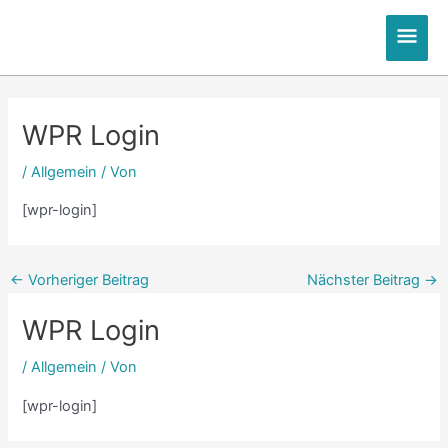
Zum
Hau
Inhalt
springen
Post
Post
Post
Post
Post
Post
Post
Post
Post
Post
navigation
navigation
navigation
navigation
navigation
navigation
navigation
navigation
navigation
navigation
WPR Login
/
Allgemein
/ Von
[wpr-login]
←
Vorheriger Beitrag
Nächster Beitrag
→
WPR Login
/
Allgemein
/ Von
[wpr-login]