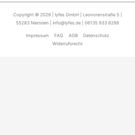
Copyright © 2026
| lyfes GmbH | Leonorenstraße 5 |
55283 Nierstein | info@lyfes.de | 06135 933 8288
Impressum
FAQ
AGB
Datenschutz
Widerrufsrecht
Durch die weitere Nutzung der Seite stimmen Sie der Verwendung
von Cookies zu.______________________________-
Weitere
Informationen
Akzeptieren
Die Cookie-Einstellungen auf dieser Website sind auf "Cookies
zulassen" eingestellt, um das beste Surferlebnis zu ermöglichen.
Wenn du diese Website ohne Änderung der Cookie-Einstellungen
verwendest oder auf "Akzeptieren" klickst, erklärst du sich damit
einverstanden. ...