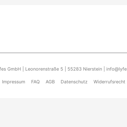
yfes GmbH | Leonorenstraße 5 | 55283 Nierstein | info@lyf
Impressum
FAQ
AGB
Datenschutz
Widerrufsrecht
ndung von Cookies zu.______________________________-
Weite
kies zulassen" eingestellt, um das beste Surferlebnis zu 