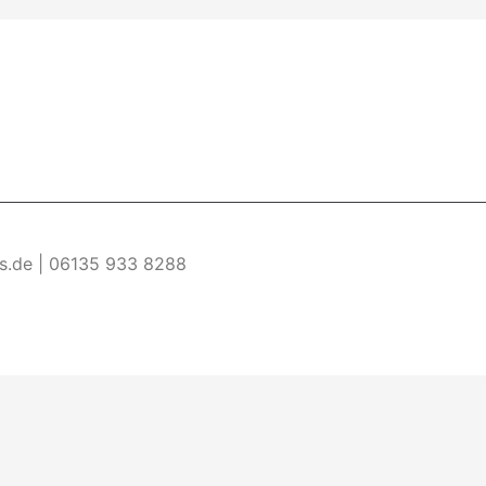
es.de | 06135 933 8288
re Informationen
Akzeptieren
ermöglichen. Wenn du diese Website ohne Änderung der