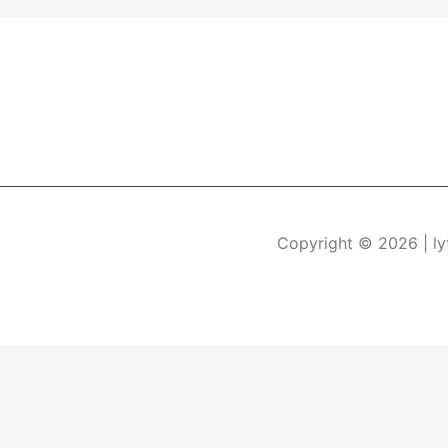
Copyright © 2026
| l
Durch die weitere Nutzung der Seite stimmen Sie der Verwe
Die Cookie-Einstellungen auf dieser Website sind auf "Coo