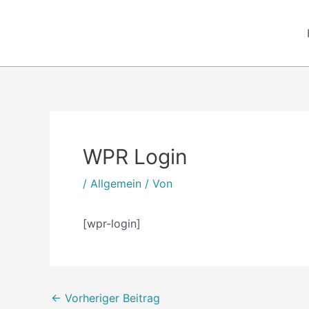
Zum
Inhalt
springen
Post
navigation
WPR Login
/
Allgemein
/ Von
[wpr-login]
←
Vorheriger Beitrag